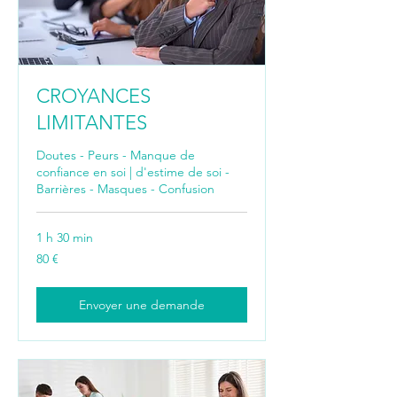
CROYANCES
LIMITANTES
Doutes - Peurs - Manque de
confiance en soi | d'estime de soi -
Barrières - Masques - Confusion
1 h 30 min
80
80 €
euros
Envoyer une demande