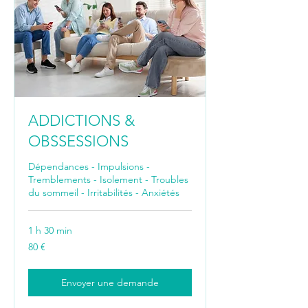
ADDICTIONS &
OBSSESSIONS
Dépendances - Impulsions -
Tremblements - Isolement - Troubles
du sommeil - Irritabilités - Anxiétés
1 h 30 min
80
80 €
euros
Envoyer une demande