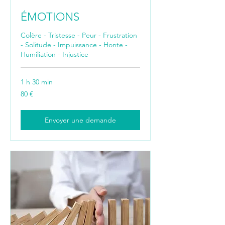
ÉMOTIONS
Colère - Tristesse - Peur - Frustration
- Solitude - Impuissance - Honte -
Humiliation - Injustice
1 h 30 min
80
80 €
euros
Envoyer une demande