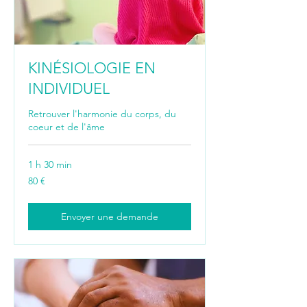
KINÉSIOLOGIE EN
INDIVIDUEL
Retrouver l'harmonie du corps, du
coeur et de l'âme
1 h 30 min
80
80 €
euros
Envoyer une demande