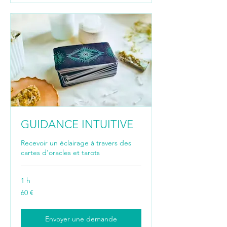
GUIDANCE INTUITIVE
Recevoir un éclairage à travers des
cartes d'oracles et tarots
1 h
60
60 €
euros
Envoyer une demande