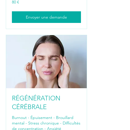
80
80 €
euros
Envoyer une demande
RÉGÉNÉRATION
CÉRÉBRALE
Burnout - Épuisement - Brouillard
mental - Stress chronique - Difficultés
de concentration - Anxiété