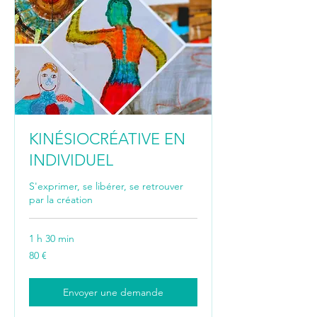
KINÉSIOCRÉATIVE EN
INDIVIDUEL
S'exprimer, se libérer, se retrouver
par la création
1 h 30 min
80
80 €
euros
Envoyer une demande