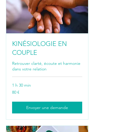
KINÉSIOLOGIE EN
COUPLE
Retrouver clarté, écoute et harmonie
dans votre relation
1 h 30 min
80
80 €
euros
Envoyer une demande