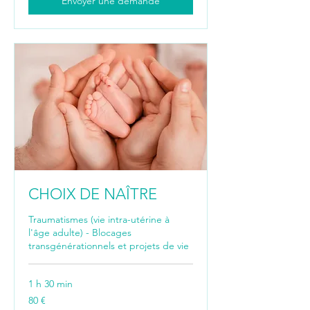
Envoyer une demande
CHOIX DE NAÎTRE
Traumatismes (vie intra-utérine à
l'âge adulte) - Blocages
transgénérationnels et projets de vie
1 h 30 min
80
80 €
euros