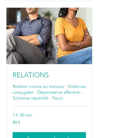
RELATIONS
Relation nocive ou toxique - Violences
conjugales - Dépendance affective -
Schémas répétitifs - Peurs
1 h 30 min
80
80 €
euros