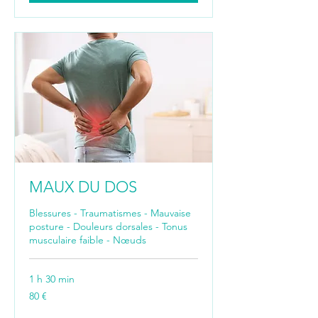
MAUX DU DOS
Blessures - Traumatismes - Mauvaise
posture - Douleurs dorsales - Tonus
musculaire faible - Nœuds
1 h 30 min
80
80 €
euros