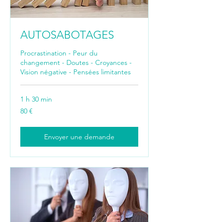
AUTOSABOTAGES
Procrastination - Peur du
changement - Doutes - Croyances -
Vision négative - Pensées limitantes
1 h 30 min
80
80 €
euros
Envoyer une demande