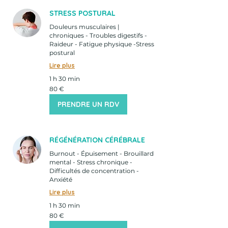
STRESS POSTURAL
Douleurs musculaires |
chroniques - Troubles digestifs -
Raideur - Fatigue physique -Stress
postural
Lire plus
1 h 30 min
80
80 €
euros
PRENDRE UN RDV
RÉGÉNÉRATION CÉRÉBRALE
Burnout - Épuisement - Brouillard
mental - Stress chronique -
Difficultés de concentration -
Anxiété
Lire plus
1 h 30 min
80
80 €
euros