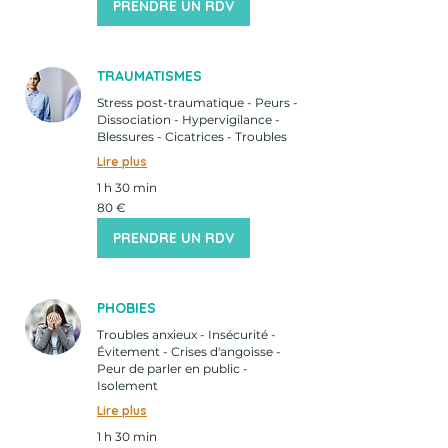
PRENDRE UN RDV
TRAUMATISMES
Stress post-traumatique - Peurs -
Dissociation - Hypervigilance -
Blessures - Cicatrices - Troubles
Lire plus
1 h 30 min
80
80 €
euros
PRENDRE UN RDV
PHOBIES
Troubles anxieux - Insécurité -
Évitement - Crises d'angoisse -
Peur de parler en public -
Isolement
Lire plus
1 h 30 min