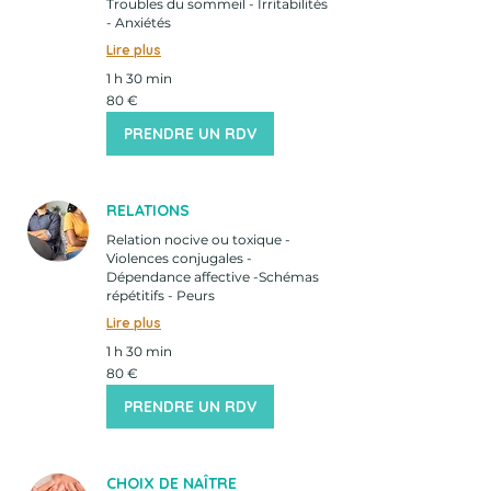
Troubles du sommeil - Irritabilités
- Anxiétés
Lire plus
1 h 30 min
80
80 €
euros
PRENDRE UN RDV
RELATIONS
Relation nocive ou toxique -
Violences conjugales -
Dépendance affective -Schémas
répétitifs - Peurs
Lire plus
1 h 30 min
80
80 €
euros
PRENDRE UN RDV
CHOIX DE NAÎTRE