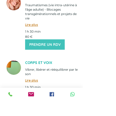
Traumatismes (vie intra-utérine à
l'âge adulte) - Blocages
transgénérationnels et projets de
vie
Lire plus
1 h 30 min
80
80 €
euros
PRENDRE UN RDV
CORPS ET VOIX
Vibrer, libérer et rééquilibrer par le
son
Lire plus
1 h 30 min
80
80 €
euros
PRENDRE UN RDV