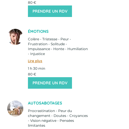
80
80 €
euros
PRENDRE UN RDV
ÉMOTIONS
Colère - Tristesse - Peur -
Frustration - Solitude -
Impuissance - Honte - Humiliation
- Injustice
Lire plus
1 h 30 min
80
80 €
euros
PRENDRE UN RDV
AUTOSABOTAGES
Procrastination - Peur du
changement - Doutes - Croyances
- Vision négative - Pensées
limitantes