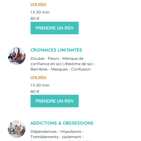
Lire plus
1 h 30 min
80
80 €
euros
PRENDRE UN RDV
CROYANCES LIMITANTES
Doutes - Peurs - Manque de
confiance en soi | d'estime de soi -
Barrières - Masques - Confusion
Lire plus
1 h 30 min
80
80 €
euros
PRENDRE UN RDV
ADDICTIONS & OBSSESSIONS
Dépendances - Impulsions -
Tremblements - Isolement -