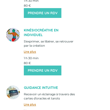
1 h 30 min
80
80 €
euros
PRENDRE UN RDV
KINÉSIOCRÉATIVE EN
INDIVIDUEL
S'exprimer, se libérer, se retrouver
par la création
Lire plus
1 h 30 min
80
80 €
euros
PRENDRE UN RDV
GUIDANCE INTUITIVE
Recevoir un éclairage à travers des
cartes d'oracles et tarots
Lire plus