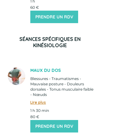
1 h
60
60 €
euros
PRENDRE UN RDV
SÉANCES SPÉCIFIQUES EN
KINÉSIOLOGIE
MAUX DU DOS
Blessures - Traumatismes -
Mauvaise posture - Douleurs
dorsales - Tonus musculaire faible
- Nœuds
Lire plus
1 h 30 min
80
80 €
euros
PRENDRE UN RDV