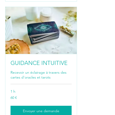
GUIDANCE INTUITIVE
Recevoir un éclairage à travers des
cartes d'oracles et tarots
1 h
60
60 €
euros
Envoyer une demande