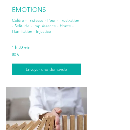
ÉMOTIONS
Colère - Tristesse - Peur - Frustration
- Solitude - Impuissance - Honte -
Humiliation - Injustice
1 h 30 min
80
80 €
euros
Envoyer une demande