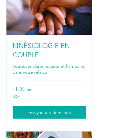
KINÉSIOLOGIE EN
COUPLE
Retrouver clarté, écoute et harmonie
dans votre relation
1 h 30 min
80
80 €
euros
Envoyer une demande