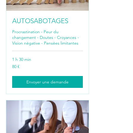
AUTOSABOTAGES
Procrastination - Peur du
changement - Doutes - Croyances -
Vision négative - Pensées limitantes
1 h 30 min
80
80 €
euros
Envoyer une demande