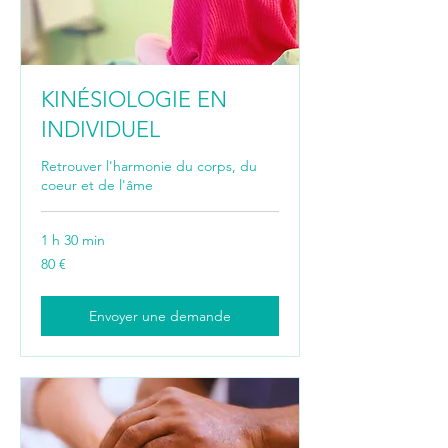
KINÉSIOLOGIE EN
INDIVIDUEL
Retrouver l'harmonie du corps, du
coeur et de l'âme
1 h 30 min
80
80 €
euros
Envoyer une demande