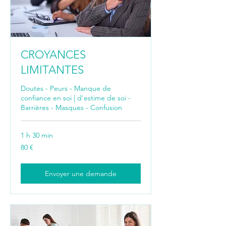
CROYANCES
LIMITANTES
Doutes - Peurs - Manque de
confiance en soi | d'estime de soi -
Barrières - Masques - Confusion
1 h 30 min
80
80 €
euros
Envoyer une demande