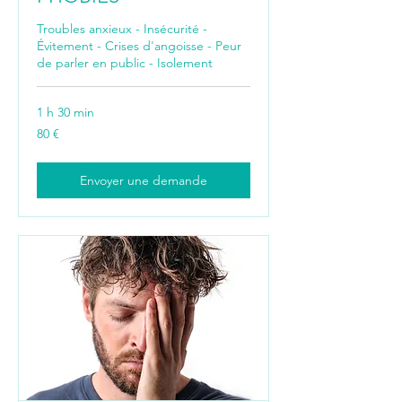
Troubles anxieux - Insécurité -
Évitement - Crises d'angoisse - Peur
de parler en public - Isolement
1 h 30 min
80
80 €
euros
Envoyer une demande