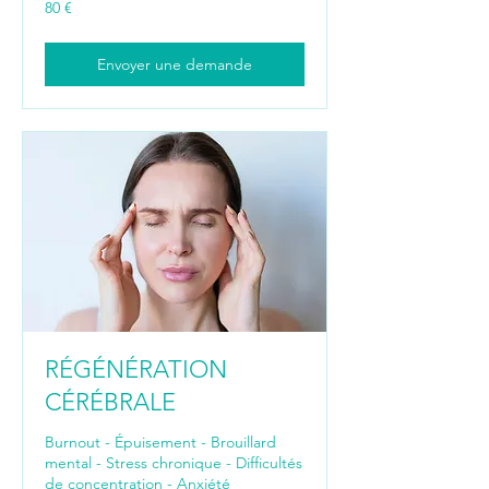
80
80 €
euros
Envoyer une demande
RÉGÉNÉRATION
CÉRÉBRALE
Burnout - Épuisement - Brouillard
mental - Stress chronique - Difficultés
de concentration - Anxiété