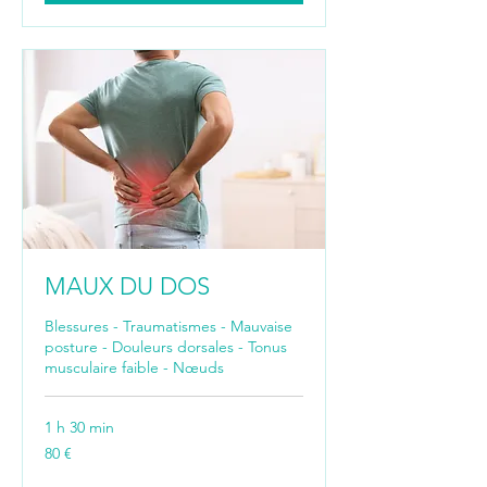
MAUX DU DOS
Blessures - Traumatismes - Mauvaise
posture - Douleurs dorsales - Tonus
musculaire faible - Nœuds
1 h 30 min
80
80 €
euros