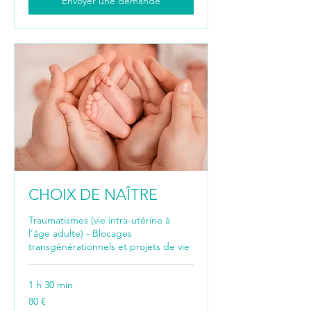
Envoyer une demande
CHOIX DE NAÎTRE
Traumatismes (vie intra-utérine à
l'âge adulte) - Blocages
transgénérationnels et projets de vie
1 h 30 min
80
80 €
euros