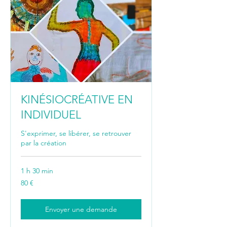
KINÉSIOCRÉATIVE EN
INDIVIDUEL
S'exprimer, se libérer, se retrouver
par la création
1 h 30 min
80
80 €
euros
Envoyer une demande