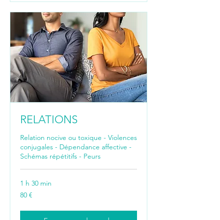
RELATIONS
Relation nocive ou toxique - Violences
conjugales - Dépendance affective -
Schémas répétitifs - Peurs
1 h 30 min
80
80 €
euros