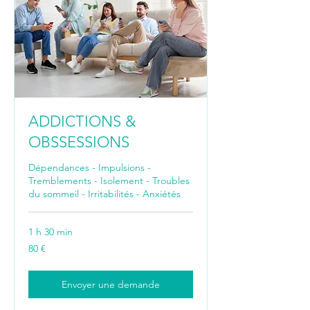
ADDICTIONS &
OBSSESSIONS
Dépendances - Impulsions -
Tremblements - Isolement - Troubles
du sommeil - Irritabilités - Anxiétés
1 h 30 min
80
80 €
euros
Envoyer une demande