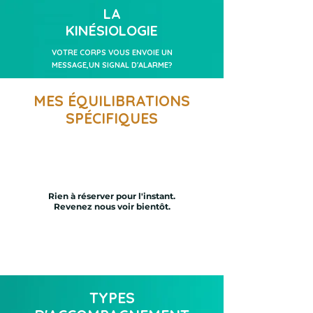
LA
explores ton univers intérieur pour 
retrouver ton harmonie profonde.un 
KINÉSIOLOGIE
chemin vers toi, où chacune de mes 
harmonisations deviennent des ponts 
VOTRE CORPS VOUS ENVOIE UN
entre ce que tu ressens, ce que tu vis et 
MESSAGE,UN SIGNAL D'ALARME?
ce que tu es.
MES ÉQUILIBRATIONS
SPÉCIFIQUES
Rien à réserver pour l'instant.
Revenez nous voir bientôt.
TYPES