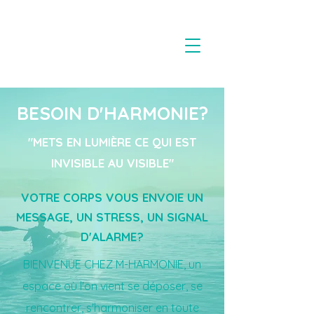
BESOIN D'HARMONIE?
"METS EN LUMIÈRE CE QUI EST
INVISIBLE AU VISIBLE"
VOTRE CORPS VOUS ENVOIE UN
MESSAGE, UN STRESS, UN SIGNAL
D'ALARME?
BIENVENUE CHEZ M-HARMONIE, un
espace où l'on vient se déposer, se
rencontrer, s'harmoniser en toute