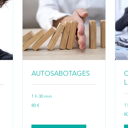
AUTOSABOTAGES
L
1 h 30 min
80
1
80 €
euros
80
80
eu