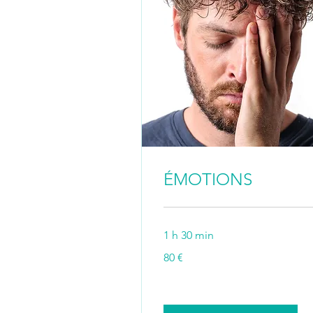
ÉMOTIONS
1 h 30 min
80
80 €
euros