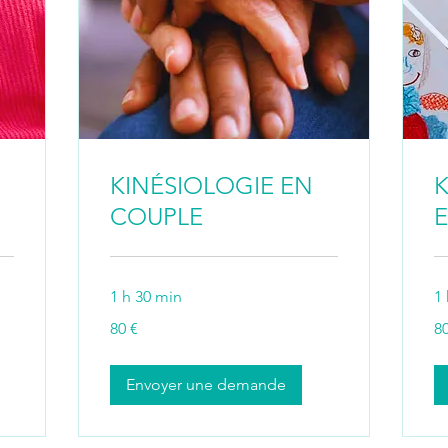
KINÉSIOLOGIE EN
K
COUPLE
E
1 h 30 min
1
80
80
80 €
80
euros
eu
Envoyer une demande