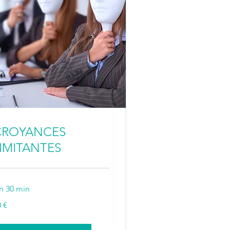
CROYANCES
IMITANTES
 h 30 min
 €
ros