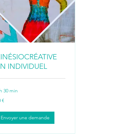
INÉSIOCRÉATIVE
N INDIVIDUEL
 h 30 min
 €
ros
Envoyer une demande