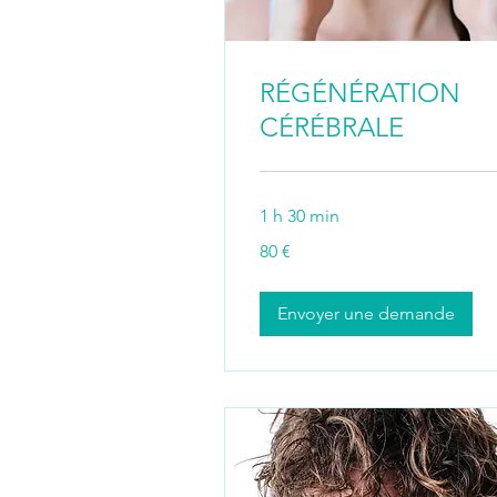
RÉGÉNÉRATION
CÉRÉBRALE
1 h 30 min
80
80 €
euros
Envoyer une demande