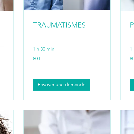
TRAUMATISMES
1 h 30 min
1
80
80
80 €
80
euros
eu
Envoyer une demande