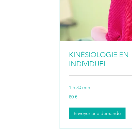
KINÉSIOLOGIE EN
INDIVIDUEL
1 h 30 min
80
80 €
euros
Envoyer une demande