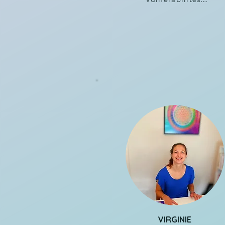
Surtout, il m'a aidée à me proj
vers l'avenir en me questionnan
les actions à mettre en place p
être en harmonie avec moi-mê
J'en ressors avec une meilleu
connaissance de moi et une
compréhension plus claire de 
fonctionnement.

Un grand merci à Mala pour s
écoute, sa bienveillance et s
accompagnement tout au long d
cheminement.
VIRGINIE