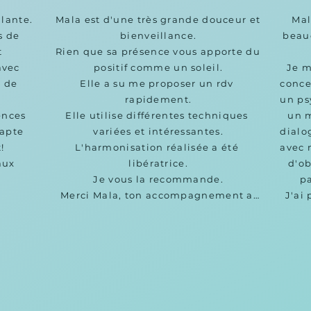
lante.

Mala est d'une très grande douceur et 
Mal
 de 
bienveillance.

beau
 
Rien que sa présence vous apporte du 
vec 
positif comme un soleil.

Je m
 de 
Elle a su me proposer un rdv 
conce
rapidement.

un ps
nces 
Elle utilise différentes techniques 
un m
apte 
variées et intéressantes.

dialo


L'harmonisation réalisée a été 
avec 
ux 
libératrice.

d'ob
Je vous la recommande.

pa
Merci Mala, ton accompagnement a 
J'ai
été précieux.
mettr
dont
ça s
Mala 
ma p