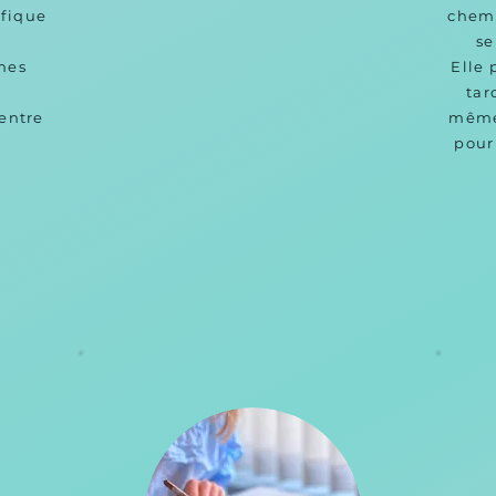
fique 
chemi
se
mes 
Elle 
tar
entre 
même 
pour
.
No
certa
Une b