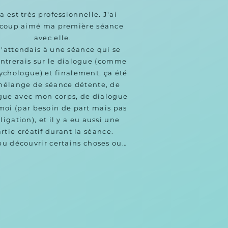
a est très professionnelle. J'ai 
coup aimé ma première séance 
avec elle.

'attendais à une séance qui se 
ntrerais sur le dialogue (comme 
ychologue) et finalement, ça été 
élange de séance détente, de 
gue avec mon corps, de dialogue 
moi (par besoin de part mais pas 
ligation), et il y a eu aussi une 
rtie créatif durant la séance.

 pu découvrir certains choses ou 
e en évidence certaines choses 
 je ne m'attendais pas à ce que 
oit aussi important pour moi et 
a pu les mettre en lumière. Pour 
art, je reviendrai avec plaisir 
pour une seconde séance.