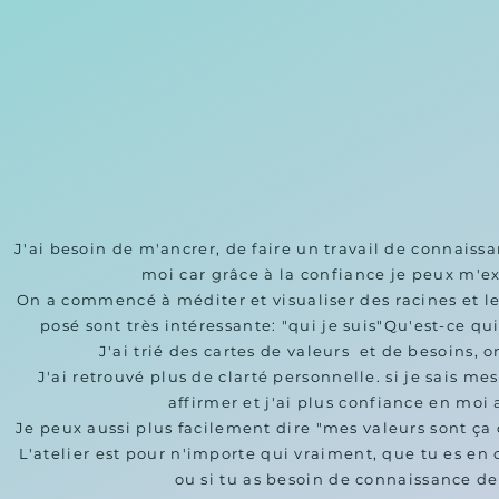
 âge, 
"appar
ent 
soi ,
lent 
vi
 dans 
épan
sur l
bes
im
déter
ch
J'ai besoin de m'ancrer, de faire un travail de connaissa
moi car grâce à la confiance je peux m'ex
On a commencé à méditer et visualiser des racines et le
posé sont très intéressante: "qui je suis"Qu'est-ce qui 
J'ai trié des cartes de valeurs  et de besoins, o
J'ai retrouvé plus de clarté personnelle. si je sais mes 
affirmer et j'ai plus confiance en moi a
Je peux aussi plus facilement dire "mes valeurs sont ça d
L'atelier est pour n'importe qui vraiment, que tu es en c
ou si tu as besoin de connaissance de t