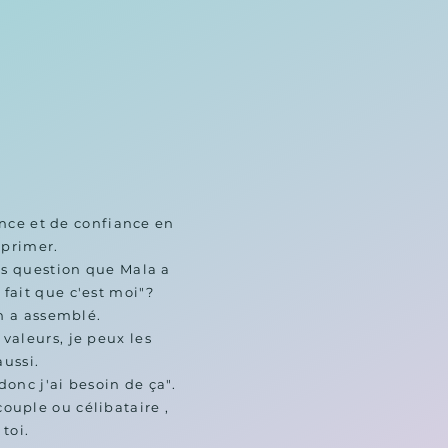
se découvrir au delà des 
ences", pour faire un travail sur 
 pour être plus épanouie dans la 
e. Et pour moi si, on est plus 
ouie, on rayonne et ça rejaillit 
es autres. Mettre en évidence les 
oins et les valeurs; c'était très 
portant parce que moi c'est 
minant de les connaitre dans les 
emins de vie que l'on a envie 
nce et de confiance en 
d'emprunter.

primer. 

Je te remercie Mala
s question que Mala a 
fait que c'est moi"?

n a assemblé.

valeurs, je peux les 
ussi.

onc j'ai besoin de ça".

ouple ou célibataire , 
oi. 
