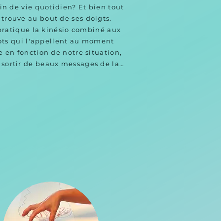
n de vie quotidien? Et bien tout 
 trouve au bout de ses doigts.

pratique la kinésio combiné aux 
ots qui l'appellent au moment 
en fonction de notre situation, 
 sortir de beaux messages de la 
vie.

tre cerveau décide de cacher 
ines choses mais notre corps ne 
ments pas!

elle expérience à vire encore et 
encore.