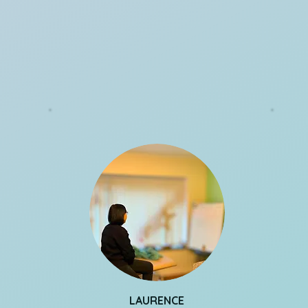
eter 
t sur 
our 
me. 

re 
 
mon 
on 
on 
e ce 
LAURENCE