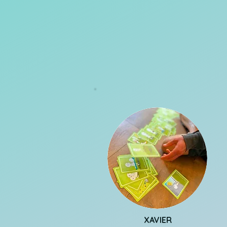
pour être plus épanouie.

C'est vraiment un atelier de tout
parce que Mala explique vraim
bien et c'est pour ceux qui veu
vraiment réussir, se développer
leur vie.

Merci Mala
XAVIER