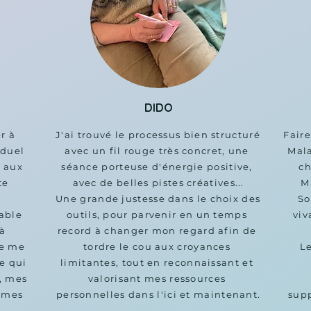
DIDO
r à 
J'ai trouvé le processus bien structuré 
Faire
duel 
avec un fil rouge très concret, une 
Mala
 aux 
séance porteuse d'énergie positive, 
ch
e 
avec de belles pistes créatives...

M
Une grande justesse dans le choix des 
So
able 
outils, pour parvenir en un temps 
viv
à 
record à changer mon regard afin de 
e me 
tordre le cou aux croyances 
Le
 qui 
limitantes, tout en reconnaissant et 
, mes 
valorisant mes ressources 
 mes 
personnelles dans l'ici et maintenant.
supp