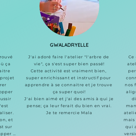
GWALADRYELLE
trouvé 
J'ai adoré faire l'atelier "l'arbre de 
Ce 
ù ça 
vie", ça s'est super bien passé!

atel
itre 
Cette activité est vraiment bien, 
per
projet 
super enrichissant et instructif pour 
conn
er 
apprendre à se connaitre et je trouve 
nos 
opper 
ça super quoi!

alig
ussir 
J'ai bien aimé et j'ai des amis à qui je 
d
est 
pense; ça leur ferait du bien en vrai.

mani
liser. 
Je te remercie Mala
ateli
on, et 
mais 
t sur 
qui 
opper 
versi