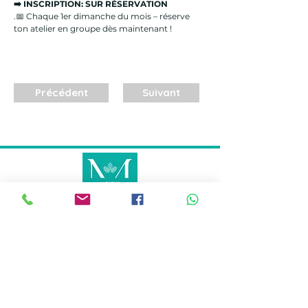
➡️ INSCRIPTION: SUR RÉSERVATION
.📅 Chaque 1er dimanche du mois – réserve 
ton atelier en groupe dès maintenant !
Précédent
Suivant
METS EN LUMIÈRE CE QUI EST INVISIBLE
AU VISIBLE POUR RETROUVER
TON HARMONIE INTÉRIEURE AFIN DE
RAYONNER À L'EXTÉRIEUR !
KINÉSIOLOGIE