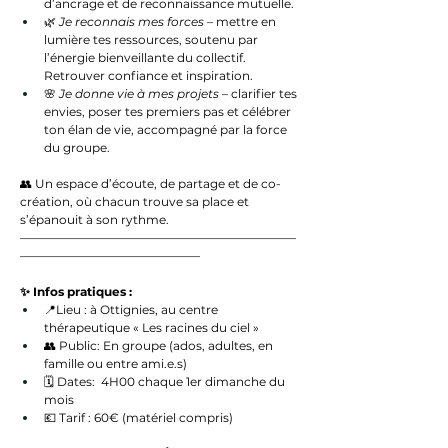
d’ancrage et de reconnaissance mutuelle.
🌿 
Je reconnais mes forces
 – mettre en 
lumière tes ressources, soutenu par 
l’énergie bienveillante du collectif. 
Retrouver confiance et inspiration.
🌸 
Je donne vie à mes projets
 – clarifier tes 
envies, poser tes premiers pas et célébrer 
ton élan de vie, accompagné par la force 
du groupe.
👥 Un espace d’écoute, de partage et de co-
création, où chacun trouve sa place et 
s’épanouit à son rythme.
———————————————————————
———————————————
✨ Infos pratiques :
📍Lieu : à Ottignies, au centre 
thérapeutique « Les racines du ciel »
👥 Public: En groupe (ados, adultes, en 
famille ou entre ami.e.s)
🗓️ Dates:  4H00 chaque 1er dimanche du 
mois
💶 Tarif : 60€ (matériel compris) 