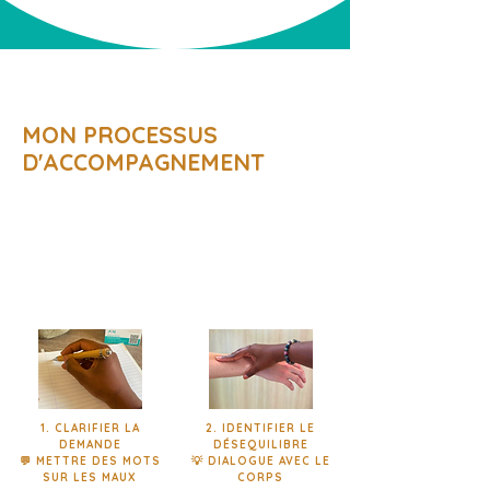
LA KINÉSIOLOGIE
MON PROCESSUS
D'ACCOMPAGNEMENT
Je vous propose une méthode
d'harmonisation en
4 étapes
qui
s'appuie sur
le langage du corps,
l'écoute de l'âme et la puissance
vibratoire de la voix
afin de travailler
dans votre globalité.
1. CLARIFIER LA
2. IDENTIFIER LE
DEMANDE
DÉSEQUILIBRE
💬 METTRE DES MOTS
💡 DIALOGUE AVEC LE
SUR LES MAUX
CORPS​​