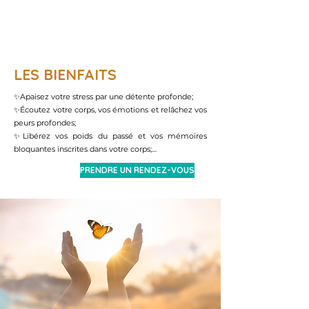
LA KINÉSIOLOGIE
LES BIENFAITS
✨Apaisez votre stress par une détente profonde;

✨Écoutez votre corps, vos émotions et relâchez vos 
peurs profondes;

✨Libérez vos poids du passé et vos mémoires 
bloquantes inscrites dans votre corps;

✨Extériorisez vos émotions en déposant votre 
PRENDRE UN RENDEZ-VOUS
bagage émotionnel;

✨Explorez la source de vos déséquilibres par la 
technique du test musculaire;

✨Coupez vos schémas répétitifs, vos résistances et 
vos conditionnements en apprenant le 
détachement;

✨Exprimez vos besoins afin de créer votre espace 
de sécurité; 

✨Valorisez vos valeurs pour rester aligné à ce qui 
vous anime;

✨Apprenez à avoir confiance en vous et en vos 