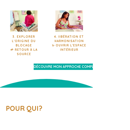
3. EXPLORER
4. lIBÉRATION ET
L'ORIGINE DU
HARMONISATION
BLOCAGE
✨ OUVRIR L'ESPACE
🌱 RETOUR À LA
INTÉRIEUR​​
SOURCE​​
DÉCOUVRE MON APPROCHE COMPLETE
LA KINÉSIOLOGIE
POUR QUI?
La kinésiologie s'adresse à tout
le monde, sans distinction