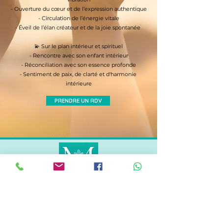
- Ouverture du cœur et de l’expression authentique

- Circulation de l’énergie vitale

- Éveil de l’élan créateur et de la joie spontanée 

​💫 Sur le plan intérieur et spirituel

- Rencontre avec son enfant intérieur

- Réconciliation avec son essence profonde

- Sentiment de paix, de clarté et d'harmonie 
intérieure
PRENDRE UN RDV
METS EN LUMIÈRE CE QUI EST INVISIBLE
AU VISIBLE POUR RETROUVER
TON HARMONIE INTÉRIEURE AFIN DE
RAYONNER À L'EXTÉRIEUR !