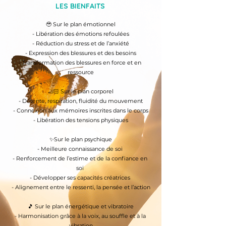
LES BIENFAITS
🥹 Sur le plan émotionnel

- Libération des émotions refoulées

- Réduction du stress et de l’anxiété

- Expression des blessures et des besoins

- Transformation des blessures en force et en 
ressource

​🦶🏻 Sur le plan corporel

- Détente, respiration, fluidité du mouvement

- Connexion aux mémoires inscrites dans le corps

- Libération des tensions physiques

​✨Sur le plan psychique

- Meilleure connaissance de soi 

- Renforcement de l’estime et de la confiance en 
soi 

- Développer ses capacités créatrices 

- Alignement entre le ressenti, la pensée et l’action

​🎵 Sur le plan énergétique et vibratoire

- Harmonisation grâce à la voix, au souffle et à la 
vibration
