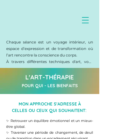
Chaque séance est un voyage intérieur, un 
espace d’expression et de transformation où 
l’art rencontre la conscience du corps.

À travers différentes techniques d'art, vous 
entrez en dialogue avec vos émotions, vos 
images intérieures, vos parts oubliées, pour 
L'ART-THÉRAPIE
rencontrer, avec douceur, votre enfant 
POUR QUI - LES BIENFAITS
intérieur.

Je vous accompagne dans la signification de 
vos messages créatifs inconscients, celui que 
MON APPROCHE S'ADRESSE À
votre être cherche à vous révéler.

CELLES OU CEUX QUI SOUHAITENT:
Tout au long du processus, je vous guide par 
des visualisations, des questions de 
✨ Retrouver un équilibre émotionnel et un mieux-
développement personnel, des consignes 
être global.

✨ Traverser une période de changement, de deuil 
claires et un cadre sécurisant, bienveillant, 
ou de transition dans un encadrement sécurisant.
