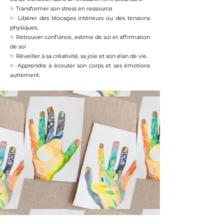
rassurant , respectueux du rythme et de la 
✨ Transformer son stress en ressource

sensibilité de chacun.

✨ Libérer des blocages intérieurs ou des tensions 
Mon intention est de vous aider à éveiller vos 
physiques.

élans créatifs, à retrouver l’harmonie entre le 
✨ Retrouver confiance, estime de soi et affirmation 
corps, le cœur et l’esprit, et à rayonner votre 
de soi

être authentique, libre et vivant.
✨ Réveiller à sa créativité, sa joie et son élan de vie.

✨ Apprendre à écouter son corps et ses émotions 
autrement.