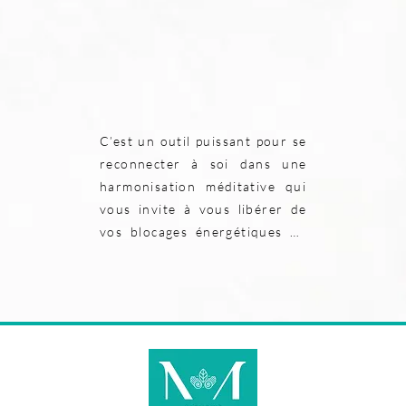
C’est un outil puissant pour se 
reconnecter à soi dans une 
harmonisation méditative qui 
vous invite à vous libérer de 
vos blocages énergétiques de 
votre corps grâce aux 
vibrations.

J'utilise le bol de cristal pour 
émettre des vibrations et des 
sons qui entrent en résonance 
(interagissent) avec vos 
cellules du corps , vos 