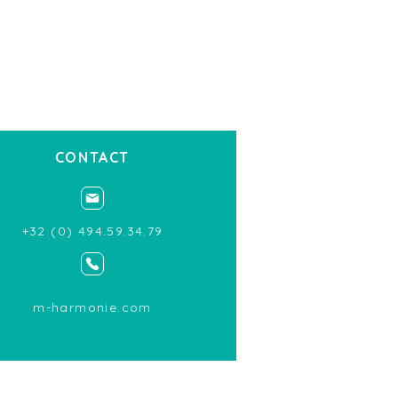
ETROUVER
EUR !
CONTACT
+32 (0) 494.59.34.79
m-harmonie.com